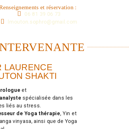
Renseignements et réservation :
06 81 39 06 73
lmouton.sophro@gmail.com
INTERVENANTE
R LAURENCE
UTON SHAKTI
rologue
et
analyste
spécialisée dans les
es liés au stress.
esseur de Yoga thérapie
, Yin et
anga vinyasa, ainsi que de Yoga
al.