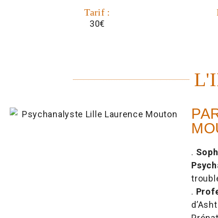
Tarif :
30€
L'
PA
MO
.
Soph
Psych
troubl
.
Prof
d’Asht
Prénat