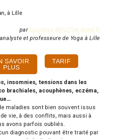
, à Lille
par
Laurence MOUTON SHAKTI
nalyste et professeure de Yoga à Lille
N SAVOIR
TARIF
PLUS
s, insomnies, t
ensions dans les
ico brachiales, acouphènes, eczéma,
ique…
de maladies sont bien souvent issus
de vie, à des conflits, mais aussi à
s avons parfois oubliés.
un diagnostic pouvant être traité par